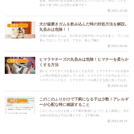
最適。副作用のある危険な成分も入っていないので安心。ですが、
初めて使う時には注意が必要です！
2021.10.09
犬が歯磨きガムを飲み込んだ時の対処方法を解説。
歯磨き・口腔ケア
丸呑みは危険！！
犬用の歯磨きガムは、犬の好きな味や匂いのものも多く、ワンコが
喜んで口にしています。ですが、喜んで噛む...
2021.06.04
ヒマラヤチーズの丸呑みは危険！ヒマチーを柔らか
歯磨き・口腔ケア
くする方法
固いヒマラヤチーズを柔らかくする方法、ヒマラヤチーズを丸呑み
した時の対処法を紹介しています。ヒマラヤチーズを与えるメリッ
トやデメリットなど、ヒマラヤチーズを購入する前に知っておきた
いことをまとめています。
2020.12.03
このこのふりかけで下痢になる子は少数！アレルギ
歯磨き・口腔ケア
ーが心配な時に確認すること
このこのふりかけを使って下痢や軟便になってしまう原因と、与え
る時の注意点は下記の通りです。【下痢や軟...
2021.06.15