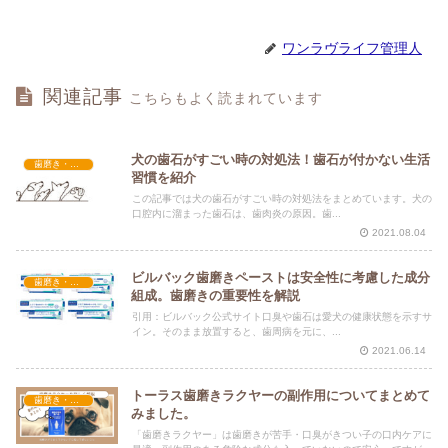
ワンラヴライフ管理人
関連記事
こちらもよく読まれています
犬の歯石がすごい時の対処法！歯石が付かない生活
歯磨き・口腔ケア
習慣を紹介
この記事では犬の歯石がすごい時の対処法をまとめています。犬の
口腔内に溜まった歯石は、歯肉炎の原因。歯...
2021.08.04
ビルバック歯磨きペーストは安全性に考慮した成分
歯磨き・口腔ケア
組成。歯磨きの重要性を解説
引用：ビルバック公式サイト口臭や歯石は愛犬の健康状態を示すサ
イン。そのまま放置すると、歯周病を元に、...
2021.06.14
トーラス歯磨きラクヤーの副作用についてまとめて
歯磨き・口腔ケア
みました。
「歯磨きラクヤー」は歯磨きが苦手・口臭がきつい子の口内ケアに