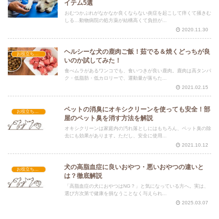
イテム5選
おむつかぶれがなかなか良くならない炎症を起こして痒くて掻きむ
しる…動物病院の処方薬が結構高くて負担が...
2020.11.30
ヘルシーな犬の鹿肉ご飯！茹でる＆焼くどっちが良
お役立ち情報
いのか試してみた！
食べムラがあるワンコでも、食いつきが良い鹿肉。鹿肉は高タンパ
ク・低脂肪・低カロリーで、運動量が落ちた...
2021.02.15
ペットの消臭にオキシクリーンを使っても安全！部
お役立ち情報
屋のペット臭を消す方法を解説
オキシクリーンは家庭内の汚れ落としにはもちろん、ペット臭の除
去にも効果があります。ただし、安全に使用...
2021.10.12
犬の高脂血症に良いおやつ・悪いおやつの違いと
お役立ち情報
は？徹底解説
「高脂血症の犬におやつはNG？」と気になっている方へ。実は、
選び方次第で健康を損なうことなく与えられ...
2025.03.07