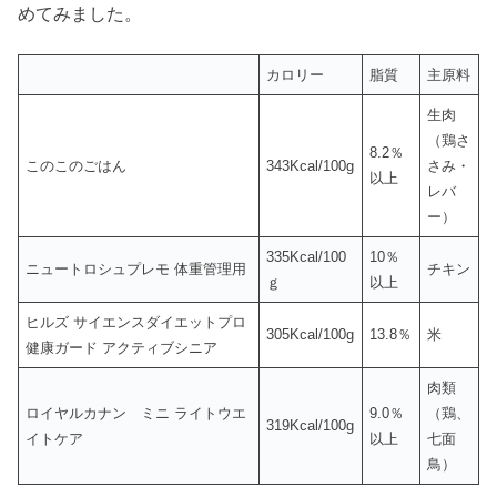
めてみました。
カロリー
脂質
主原料
生肉
（鶏さ
8.2％
このこのごはん
343Kcal/100g
さみ・
以上
レバ
ー）
335Kcal/100
10％
ニュートロシュプレモ 体重管理用
チキン
ｇ
以上
ヒルズ サイエンスダイエットプロ
305Kcal/100g
13.8％
米
健康ガード アクティブシニア
肉類
ロイヤルカナン ミニ ライトウエ
9.0％
（鶏、
319Kcal/100g
イトケア
以上
七面
鳥）