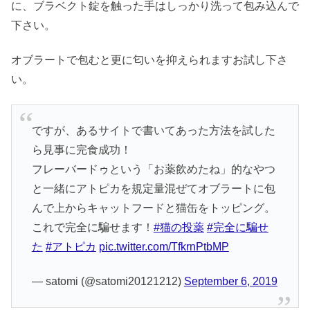
に、ブラベクト錠を触った手はしっかり洗って包み込んで
下さい。
オブラートで包むと更に匂いを抑えられますお試し下さ
い。
ですが、あるサイトで書いてあった方法を試した
ら見事に完食成功！
フレーバードゥという「お薬飲めたね」的なやつ
と一緒にアトピカを規定量混ぜてオブラートに包
んで上からキャットフードと猫缶をトッピング。
これで完全に騙せます！
#猫の投薬
#完全に騙せ
た
#アトピカ
pic.twitter.com/TfkrnPtbMP
— satomi (@satomi20121212)
September 6, 2019