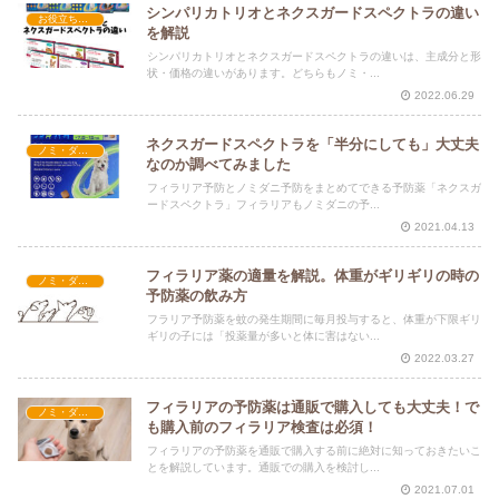
シンパリカトリオとネクスガードスペクトラの違い
お役立ち情報
を解説
シンパリカトリオとネクスガードスペクトラの違いは、主成分と形
状・価格の違いがあります。どちらもノミ・...
2022.06.29
ネクスガードスペクトラを「半分にしても」大丈夫
ノミ・ダニ予防
なのか調べてみました
フィラリア予防とノミダニ予防をまとめてできる予防薬「ネクスガ
ードスペクトラ」フィラリアもノミダニの予...
2021.04.13
フィラリア薬の適量を解説。体重がギリギリの時の
ノミ・ダニ予防
予防薬の飲み方
フラリア予防薬を蚊の発生期間に毎月投与すると、体重が下限ギリ
ギリの子には「投薬量が多いと体に害はない...
2022.03.27
フィラリアの予防薬は通販で購入しても大丈夫！で
ノミ・ダニ予防
も購入前のフィラリア検査は必須！
フィラリアの予防薬を通販で購入する前に絶対に知っておきたいこ
とを解説しています。通販での購入を検討し...
2021.07.01