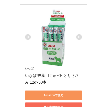
いなば
いなば 投薬用ちゅ~る とりささ
み 12g×50本
Amazonで見る