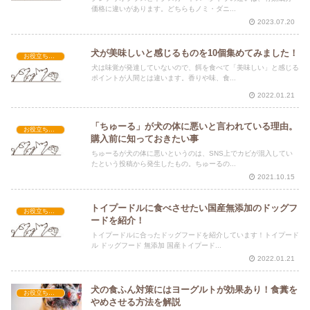
価格に違いがあります。どちらもノミ・ダニ...
2023.07.20
犬が美味しいと感じるものを10個集めてみました！
お役立ち情報
犬は味覚が発達していないので、餌を食べて「美味しい」と感じる
ポイントが人間とは違います。香りや味、食...
2022.01.21
「ちゅーる」が犬の体に悪いと言われている理由。
お役立ち情報
購入前に知っておきたい事
ちゅーるが犬の体に悪いというのは、SNS上でカビが混入してい
たという投稿から発生したもの。ちゅーるの...
2021.10.15
トイプードルに食べさせたい国産無添加のドッグフ
お役立ち情報
ードを紹介！
トイプードルに合ったドッグフードを紹介しています！トイプード
ル ドッグフード 無添加 国産トイプード...
2022.01.21
犬の食ふん対策にはヨーグルトが効果あり！食糞を
お役立ち情報
やめさせる方法を解説