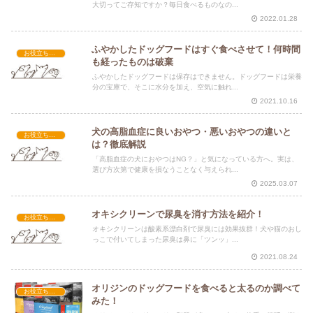
大切ってご存知ですか？毎日食べるものなの...
2022.01.28
ふやかしたドッグフードはすぐ食べさせて！何時間
お役立ち情報
も経ったものは破棄
ふやかしたドッグフードは保存はできません。ドッグフードは栄養
分の宝庫で、そこに水分を加え、空気に触れ...
2021.10.16
犬の高脂血症に良いおやつ・悪いおやつの違いと
お役立ち情報
は？徹底解説
「高脂血症の犬におやつはNG？」と気になっている方へ。実は、
選び方次第で健康を損なうことなく与えられ...
2025.03.07
オキシクリーンで尿臭を消す方法を紹介！
お役立ち情報
オキシクリーンは酸素系漂白剤で尿臭には効果抜群！犬や猫のおし
っこで付いてしまった尿臭は鼻に「ツンッ」...
2021.08.24
オリジンのドッグフードを食べると太るのか調べて
お役立ち情報
みた！